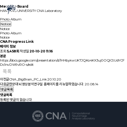
Message Board
HANYANG UNIVERSITY
CNA Laboratory
Notice
Photo Album
Notice
Notice
Photo Album
Notice
CNA Progress Link
페이지 정보
조회
5,458회
작성일
20-10-20 11:16
본문
https://docs.google.com/presentation/d/1HHbykwUKTJQKo4KX3uj0OQlCtUdYCF
Dc1nvDW9vRO-s/edit
목록
이전글
CNA_BigBrain_PC_Link
20.10.20
다음글
한양대 뇌영상분석연구실 홈페이지를 리뉴얼하였습니다.
20.08.14
댓글목록
댓글목록
등록된 댓글이 없습니다.