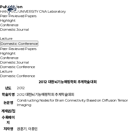
Publication
HANYANG UNIVERSITY
CNA Laboratory
Peer-Reviewed Papers
Highlight
Conference
Domestic Journal
Domestic Conference
Lecture
Domestic Conference
Peer-Reviewed Papers
Highlight
Conference
Domestic Journal
Domestic Conference
Lecture
Domestic Conference
2012 대한뇌기능매핑학회 추계학술대회
2012
년도
학술지명
2012 대한뇌기능매핑학회 추계학술대회
Constructing Nodes for Brain Connectivity Based on Diffusion Tensor
논문명
Imaging
게재권/집
수록페이
지
저자명
권훈기, 이종민