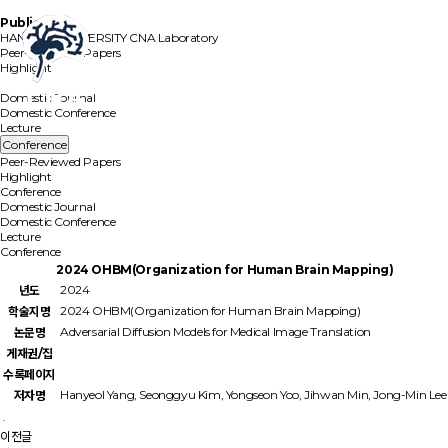
Publication
HANYANG UNIVERSITY
CNA Laboratory
Peer-Reviewed Papers
Highlight
Conference
Domestic Journal
Domestic Conference
Lecture
Conference
Peer-Reviewed Papers
Highlight
Conference
Domestic Journal
Domestic Conference
Lecture
Conference
2024 OHBM(Organization for Human Brain Mapping)
2024
년도
2024 OHBM(Organization for Human Brain Mapping)
학술지명
Adversarial Diffusion Models for Medical Image Translation
논문명
게재권/집
수록페이지
Hanyeol Yang, Seonggyu Kim, Yongseon Yoo, Jihwan Min, Jong-Min Lee
저자명
.
이전글