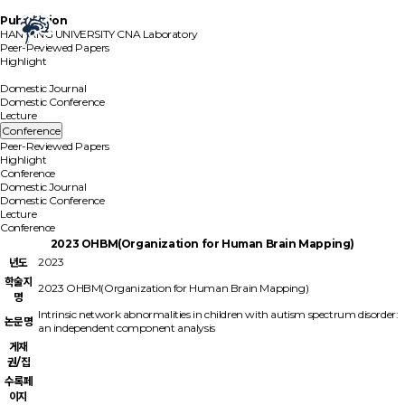
Publication
HANYANG UNIVERSITY
CNA Laboratory
Peer-Reviewed Papers
Highlight
Conference
Domestic Journal
Domestic Conference
Lecture
Conference
Peer-Reviewed Papers
Highlight
Conference
Domestic Journal
Domestic Conference
Lecture
Conference
2023 OHBM(Organization for Human Brain Mapping)
2023
년도
학술지
2023 OHBM(Organization for Human Brain Mapping)
명
Intrinsic network abnormalities in children with autism spectrum disorder:
논문명
an independent component analysis
게재
권/집
수록페
이지